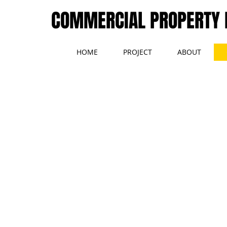
COMMERCIAL PROPERTY
HOME
PROJECT
ABOUT
(612) 770-
Give us a call t
6550 York Aven
Suite 205
Edina, MN 554
Tel: 612.770.83