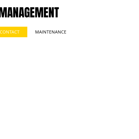
MANAGEMENT
CONTACT
MAINTENANCE
8389
o discuss your project!
ue South
35
89